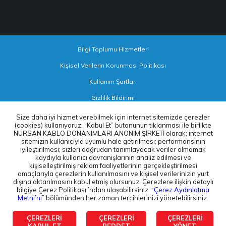
Bilgi Toplumu Hizmetleri
Kişisel Verilerin Korunması Politikası
Kullanım Şartları
Gizlilik Bildirimi
Size daha iyi hizmet verebilmek için internet sitemizde çerezler
TAKİP EDİN
(cookies) kullanıyoruz. “Kabul Et” butonunun tıklanması ile birlikte
NURSAN KABLO DONANIMLARI ANONİM ŞİRKETİ olarak; internet
sitemizin kullanıcıyla uyumlu hale getirilmesi; performansının
iyileştirilmesi; sizleri doğrudan tanımlayacak veriler olmamak
kaydıyla kullanıcı davranışlarının analiz edilmesi ve
kişiselleştirilmiş reklam faaliyetlerinin gerçekleştirilmesi
amaçlarıyla çerezlerin kullanılmasını ve kişisel verilerinizin yurt
dışına aktarılmasını kabul etmiş olursunuz. Çerezlere ilişkin detaylı
bilgiye Çerez Politikası ’ndan ulaşabilirsiniz. “
Çerez Aydınlatma
©2026 Nursanlar Holding
Metni’ni
” bölümünden her zaman tercihlerinizi yönetebilirsiniz.
ÇEREZLERİ
ÇEREZLERİ
ÇEREZLERİ