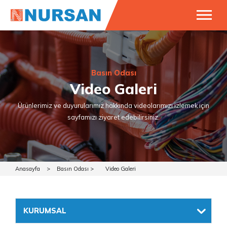
Basın Odası
Video Galeri
Ürünlerimiz ve duyurularımız hakkında videolarımızı izlemek için
sayfamızı ziyaret edebilirsiniz.
Anasayfa
>
Basın Odası >
Video Galeri
KURUMSAL